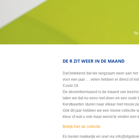
DE R ZIT WEER IN DE MAAND
Dat betekend dat we langzaam weer aan het 
voor een jaar … velen hebben er direct of in
Covid-19.
De decembermaand is de maand van bezinnin
laten we dat nu eens niet doen en een oude t
Kerstkaarten sturen naar elkaar met mooie p
Ook dit jaar hebben we een mooie collectie 
kleur of wat u ook maar wenst te vinden een t
Bekijk hier de collectie
En bestel makkelijk en snel via info@digidr