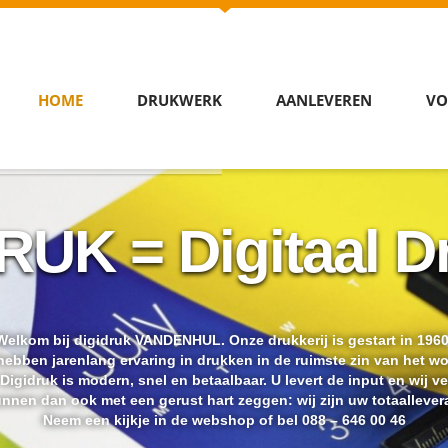
HOME
DRUKWERK
AANLEVEREN
VO
RUK = Digitaal D
Welkom bij digidruk VANDENHUL. Onze drukkerij is gestart in 1960
ebben jarenlang ervaring in drukken in de ruimste zin van het w
igidruk is modern, snel en betaalbaar. U levert de input en wij v
unnen dan ook met een gerust hart zeggen: wij zijn uw totaallevera
Neem een kijkje in de webshop of bel 088 – 646 00 46