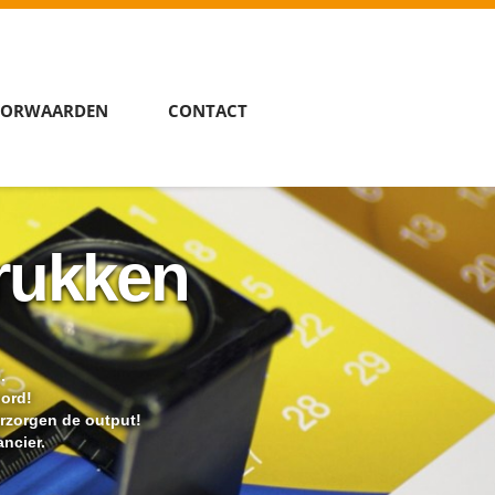
ORWAARDEN
CONTACT
rukken
.
oord!
erzorgen de output!
ncier.