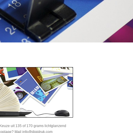
Keuze uit 135 of 170 grams lichtglanzend
e oplage? Mail info@digidruk.com