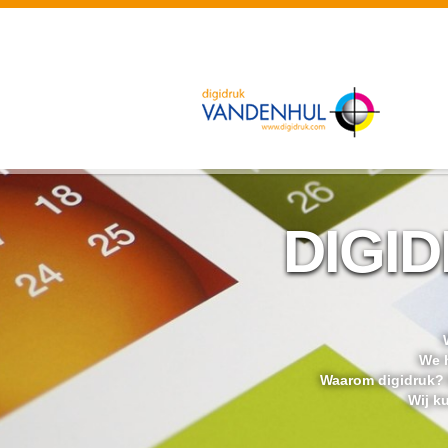
DIGID
We h
Waarom digidruk? D
Wij k