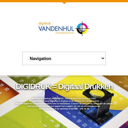
DIGIDRUK = Digitaal Drukken
Welkom bij digidruk VANDENHUL. Onze drukkerij is gestart in 1960.
We hebben jarenlang ervaring in drukken in de ruimste zin van het woord!
Waarom digidruk? Digidruk is modern, snel en betaalbaar. U levert de input en wij verzorgen de output!
Wij kunnen dan ook met een gerust hart zeggen: wij zijn uw totaalleverancier.
Neem een kijkje in de webshop of bel 088 – 646 00 46