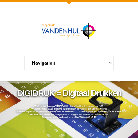
DIGIDRUK = Digitaal Drukken
Welkom bij digidruk VANDENHUL. Onze drukkerij is gestart in 1960.
We hebben jarenlang ervaring in drukken in de ruimste zin van het woord!
Waarom digidruk? Digidruk is modern, snel en betaalbaar. U levert de input en wij verzorgen de output!
Wij kunnen dan ook met een gerust hart zeggen: wij zijn uw totaalleverancier.
Neem een kijkje in de webshop of bel 088 – 646 00 46