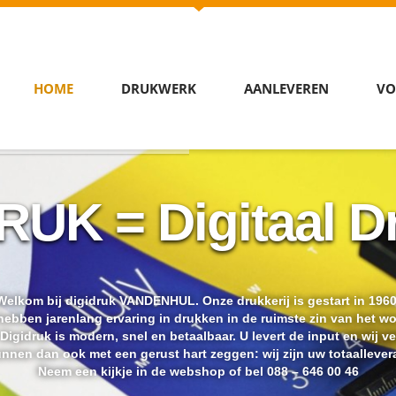
HOME
DRUKWERK
AANLEVEREN
VO
RUK = Digitaal D
Welkom bij digidruk VANDENHUL. Onze drukkerij is gestart in 1960
ebben jarenlang ervaring in drukken in de ruimste zin van het w
igidruk is modern, snel en betaalbaar. U levert de input en wij v
unnen dan ook met een gerust hart zeggen: wij zijn uw totaallevera
Neem een kijkje in de webshop of bel 088 – 646 00 46