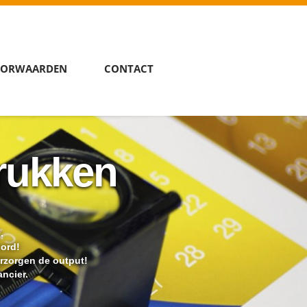
ORWAARDEN
CONTACT
rukken
.
oord!
erzorgen de output!
ncier.