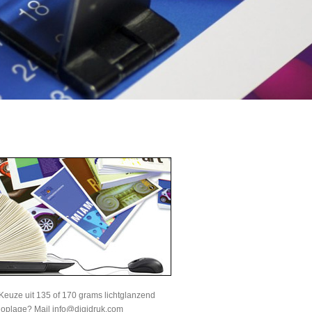
Keuze uit 135 of 170 grams lichtglanzend
e oplage? Mail info@digidruk.com