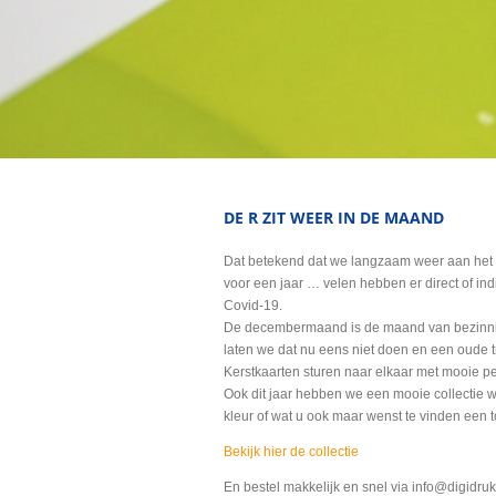
DE R ZIT WEER IN DE MAAND
Dat betekend dat we langzaam weer aan het 
voor een jaar … velen hebben er direct of in
Covid-19.
De decembermaand is de maand van bezinnin
laten we dat nu eens niet doen en een oude t
Kerstkaarten sturen naar elkaar met mooie p
Ook dit jaar hebben we een mooie collectie 
kleur of wat u ook maar wenst te vinden een t
Bekijk hier de collectie
En bestel makkelijk en snel via info@digidr