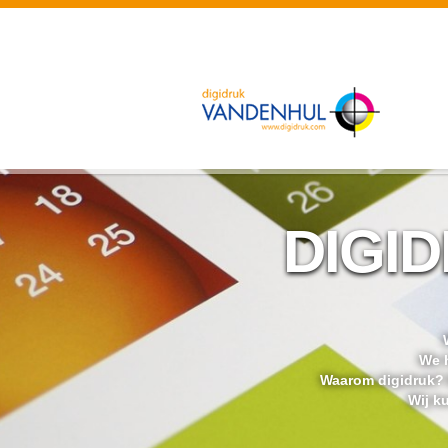
DIGID
We h
Waarom digidruk? D
Wij k