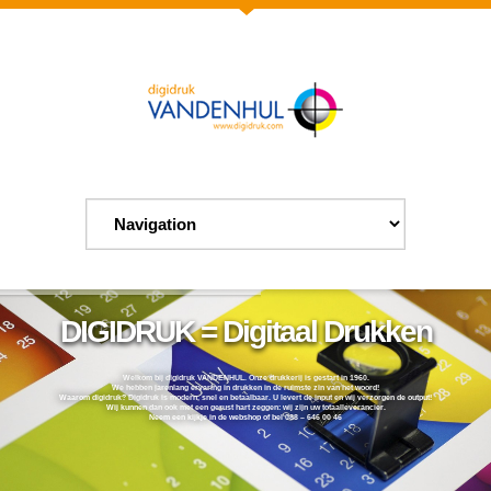
DIGIDRUK = Digitaal Drukken
Welkom bij digidruk VANDENHUL. Onze drukkerij is gestart in 1960.
We hebben jarenlang ervaring in drukken in de ruimste zin van het woord!
Waarom digidruk? Digidruk is modern, snel en betaalbaar. U levert de input en wij verzorgen de output!
Wij kunnen dan ook met een gerust hart zeggen: wij zijn uw totaalleverancier.
Neem een kijkje in de webshop of bel 088 – 646 00 46