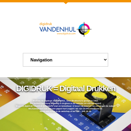
DIGIDRUK = Digitaal Drukken
Welkom bij digidruk VANDENHUL. Onze drukkerij is gestart in 1960.
We hebben jarenlang ervaring in drukken in de ruimste zin van het woord!
Waarom digidruk? Digidruk is modern, snel en betaalbaar. U levert de input en wij verzorgen de output!
Wij kunnen dan ook met een gerust hart zeggen: wij zijn uw totaalleverancier.
Neem een kijkje in de webshop of bel 088 – 646 00 46