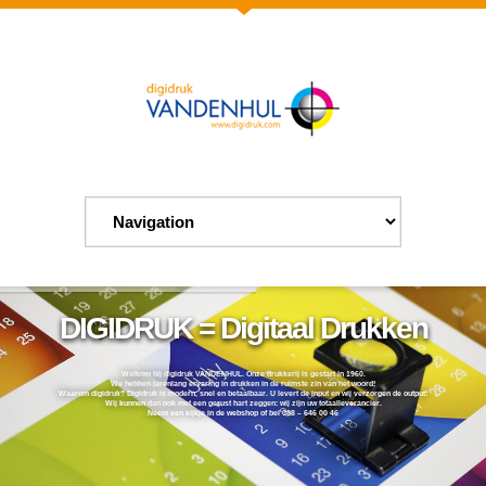
DIGIDRUK = Digitaal Drukken
Welkom bij digidruk VANDENHUL. Onze drukkerij is gestart in 1960.
We hebben jarenlang ervaring in drukken in de ruimste zin van het woord!
Waarom digidruk? Digidruk is modern, snel en betaalbaar. U levert de input en wij verzorgen de output!
Wij kunnen dan ook met een gerust hart zeggen: wij zijn uw totaalleverancier.
Neem een kijkje in de webshop of bel 088 – 646 00 46