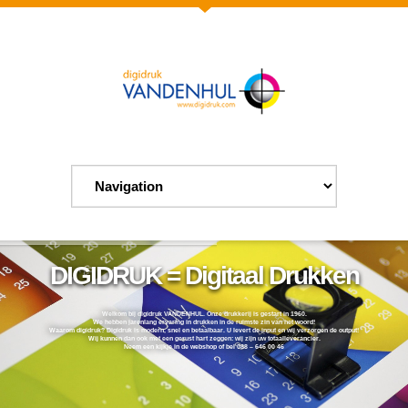
DIGIDRUK = Digitaal Drukken
Welkom bij digidruk VANDENHUL. Onze drukkerij is gestart in 1960.
We hebben jarenlang ervaring in drukken in de ruimste zin van het woord!
Waarom digidruk? Digidruk is modern, snel en betaalbaar. U levert de input en wij verzorgen de output!
Wij kunnen dan ook met een gerust hart zeggen: wij zijn uw totaalleverancier.
Neem een kijkje in de webshop of bel 088 – 646 00 46