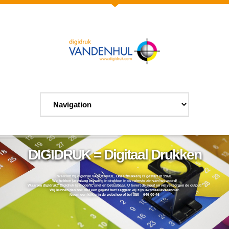
DIGIDRUK = Digitaal Drukken
Welkom bij digidruk VANDENHUL. Onze drukkerij is gestart in 1960.
We hebben jarenlang ervaring in drukken in de ruimste zin van het woord!
Waarom digidruk? Digidruk is modern, snel en betaalbaar. U levert de input en wij verzorgen de output!
Wij kunnen dan ook met een gerust hart zeggen: wij zijn uw totaalleverancier.
Neem een kijkje in de webshop of bel 088 – 646 00 46