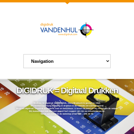
DIGIDRUK = Digitaal Drukken
Welkom bij digidruk VANDENHUL. Onze drukkerij is gestart in 1960.
We hebben jarenlang ervaring in drukken in de ruimste zin van het woord!
Waarom digidruk? Digidruk is modern, snel en betaalbaar. U levert de input en wij verzorgen de output!
Wij kunnen dan ook met een gerust hart zeggen: wij zijn uw totaalleverancier.
Neem een kijkje in de webshop of bel 088 – 646 00 46