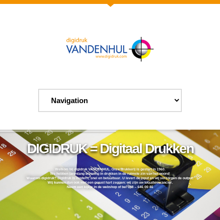
DIGIDRUK = Digitaal Drukken
Welkom bij digidruk VANDENHUL. Onze drukkerij is gestart in 1960.
We hebben jarenlang ervaring in drukken in de ruimste zin van het woord!
Waarom digidruk? Digidruk is modern, snel en betaalbaar. U levert de input en wij verzorgen de output!
Wij kunnen dan ook met een gerust hart zeggen: wij zijn uw totaalleverancier.
Neem een kijkje in de webshop of bel 088 – 646 00 46