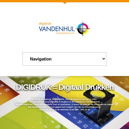
DIGIDRUK = Digitaal Drukken
Welkom bij digidruk VANDENHUL. Onze drukkerij is gestart in 1960.
We hebben jarenlang ervaring in drukken in de ruimste zin van het woord!
Waarom digidruk? Digidruk is modern, snel en betaalbaar. U levert de input en wij verzorgen de output!
Wij kunnen dan ook met een gerust hart zeggen: wij zijn uw totaalleverancier.
Neem een kijkje in de webshop of bel 088 – 646 00 46