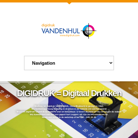
DIGIDRUK = Digitaal Drukken
Welkom bij digidruk VANDENHUL. Onze drukkerij is gestart in 1960.
We hebben jarenlang ervaring in drukken in de ruimste zin van het woord!
Waarom digidruk? Digidruk is modern, snel en betaalbaar. U levert de input en wij verzorgen de output!
Wij kunnen dan ook met een gerust hart zeggen: wij zijn uw totaalleverancier.
Neem een kijkje in de webshop of bel 088 – 646 00 46