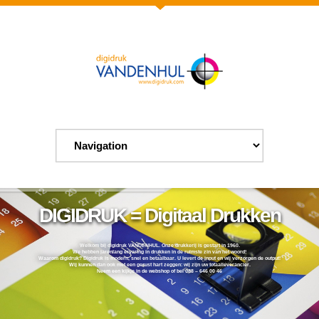
DIGIDRUK = Digitaal Drukken
Welkom bij digidruk VANDENHUL. Onze drukkerij is gestart in 1960.
We hebben jarenlang ervaring in drukken in de ruimste zin van het woord!
Waarom digidruk? Digidruk is modern, snel en betaalbaar. U levert de input en wij verzorgen de output!
Wij kunnen dan ook met een gerust hart zeggen: wij zijn uw totaalleverancier.
Neem een kijkje in de webshop of bel 088 – 646 00 46